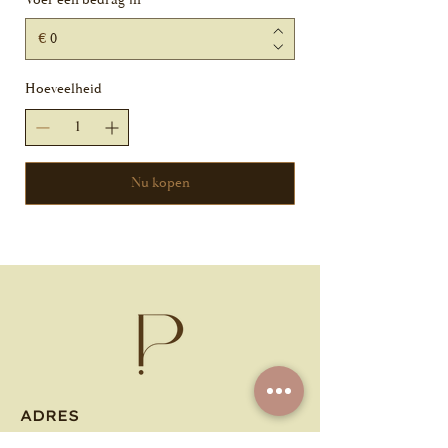
Voer een bedrag in
€
Hoeveelheid
Nu kopen
ADRES
Markepad 1