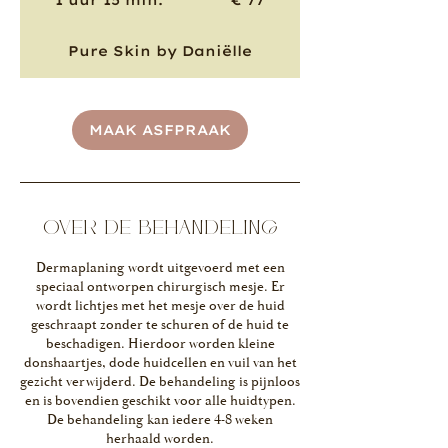
1 uur 15 min.
1
€ 77
u
u
Pure Skin by Daniëlle
1
5
m
i
MAAK ASFPRAAK
n
.
OVER DE BEHANDELING
Dermaplaning wordt uitgevoerd met een
speciaal ontworpen chirurgisch mesje. Er
wordt lichtjes met het mesje over de huid
geschraapt zonder te schuren of de huid te
beschadigen. Hierdoor worden kleine
donshaartjes, dode huidcellen en vuil van het
gezicht verwijderd. De behandeling is pijnloos
en is bovendien geschikt voor alle huidtypen.
De behandeling kan iedere 4-8 weken
herhaald worden.