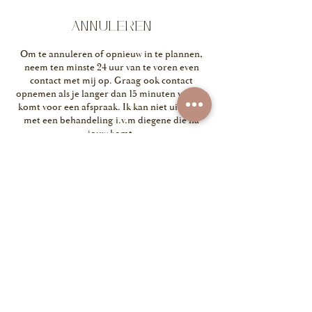
ANNULEREN
Om te annuleren of opnieuw in te plannen,
neem ten minste 24 uur van te voren even
contact met mij op. Graag ook contact
opnemen als je langer dan 15 minuten verlaat
komt voor een afspraak. Ik kan niet uitlopen
met een behandeling i.v.m diegene die na
jouw komt.
CONTACT
Markepad 1, Holten, Nederland
+31620319358
info@pureskinbydanielle.nl