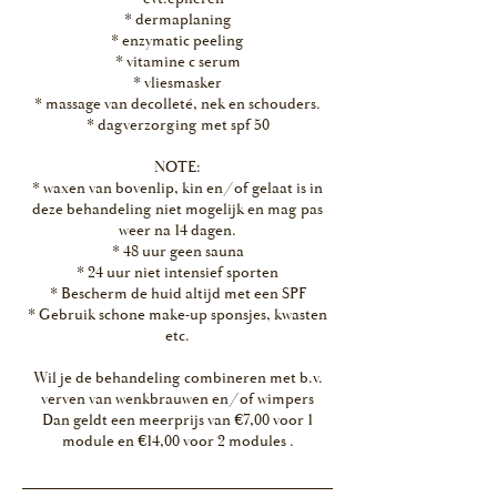
* dermaplaning
* enzymatic peeling
* vitamine c serum
* vliesmasker
* massage van decolleté, nek en schouders.
* dagverzorging met spf 50
NOTE:
* waxen van bovenlip, kin en/of gelaat is in
deze behandeling niet mogelijk en mag pas
weer na 14 dagen.
* 48 uur geen sauna
* 24 uur niet intensief sporten
* Bescherm de huid altijd met een SPF
* Gebruik schone make-up sponsjes, kwasten
etc.
Wil je de behandeling combineren met b.v.
verven van wenkbrauwen en/of wimpers
Dan geldt een meerprijs van €7,00 voor 1