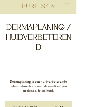
DERMAPLANING /
HUIDVERBETEREN
D
Dermaplaning is een huidverbeterende
behandelmethode met als resultaat een
stralende, frisse huid.
77
euro